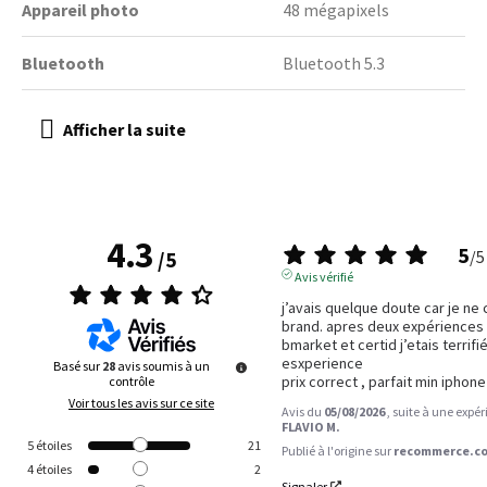
Appareil photo
48 mégapixels
Bluetooth
Bluetooth 5.3
4.3
5
/
5
/
5
Avis vérifié
j’avais quelque doute car je ne 
brand. apres deux expériences 
bmarket et certid j’etais terrifié
esxperience 

Basé sur
28
avis soumis à un
prix correct , parfait min iphone
contrôle
Voir tous les avis sur ce site
Avis du
05/08/2026
, suite à une expé
FLAVIO M.
5
étoiles
21
Publié à l'origine sur
recommerce.co
4
étoiles
2
Signaler