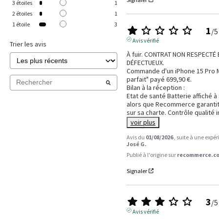
3
étoiles
1
2
étoiles
1
1
étoile
3
1
/
5
Avis vérifié
Trier les avis
À fuir. CONTRAT NON RESPECTÉ 
DÉFECTUEUX.

Commande d'un iPhone 15 Pro Ma
parfait" payé 699,90 €.

Bilan à la réception :

Etat de santé Batterie affiché à
alors que Recommerce garantit
sur sa charte. Contrôle qualité i
voir plus
Avis du
01/08/2026
, suite à une expé
José G.
Publié à l'origine sur
recommerce.co
Signaler
3
/
5
Avis vérifié