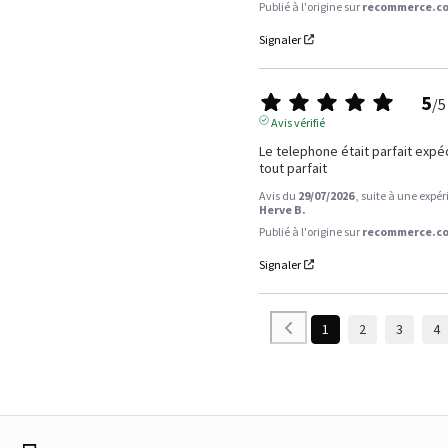
Publié à l'origine sur
recommerce.co
Signaler
5
/
5
Avis vérifié
Le telephone était parfait expé
tout parfait
Avis du
29/07/2026
, suite à une expé
Herve B.
Publié à l'origine sur
recommerce.co
Signaler
1
2
3
4