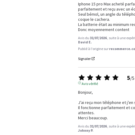
Iphone 15 pro Max acheté parfai
parfaitement et reçu avec un écr
Seul bémol, un angle du télépho
coque le cachera.

La batterie était au minimum re
Donc moyennement content
Avis du
31/07/2026
, suite à une expé
David E.
Publié à l'origine sur
recommerce.co
Signaler
5
/
5
Avis vérifié
Bonjour,

J’ai reçu mon téléphone et j’en s
Il fonctionne parfaitement et c
attentes.

Merci beaucoup.
Avis du
31/07/2026
, suite à une expé
Johnny P.