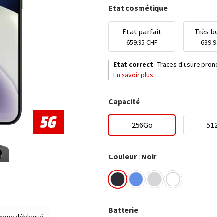
Etat cosmétique
Etat parfait
Très b
659.95 CHF
639.9
Etat correct
:
Traces d'usure prono
En savoir plus
Capacité
256Go
51
Couleur : Noir
Batterie
hone débloqué