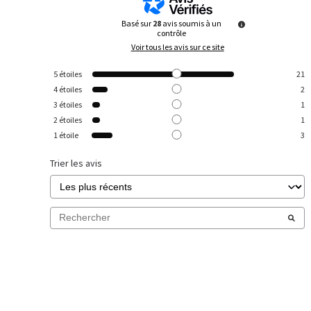
Basé sur
28
avis soumis à un
contrôle
Voir tous les avis sur ce site
5
étoiles
21
4
étoiles
2
3
étoiles
1
2
étoiles
1
1
étoile
3
Trier les avis