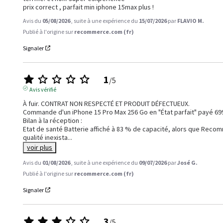
prix correct , parfait min iphone 15max plus !
Avis du
05/08/2026
, suite à une expérience du
15/07/2026
par
FLAVIO M.
Publié à l'origine sur
recommerce.com (fr)
Signaler
1
/
5
Avis vérifié
À fuir. CONTRAT NON RESPECTÉ ET PRODUIT DÉFECTUEUX.

Commande d'un iPhone 15 Pro Max 256 Go en "État parfait" payé 699,
Bilan à la réception :

Etat de santé Batterie affiché à 83 % de capacité, alors que Recom
qualité inexista
...
voir plus
Avis du
01/08/2026
, suite à une expérience du
09/07/2026
par
José G.
Publié à l'origine sur
recommerce.com (fr)
Signaler
3
/
5