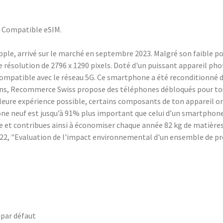
. Compatible eSIM.
le, arrivé sur le marché en septembre 2023. Malgré son faible poi
e résolution de 2796 x 1290 pixels. Doté d'un puissant appareil ph
compatible avec le réseau 5G. Ce smartphone a été reconditionné d
ans, Recommerce Swiss propose des téléphones débloqués pour tous
eilleure expérience possible, certains composants de ton appareil 
 neuf est jusqu’à 91% plus important que celui d’un smartphone r
 et contribues ainsi à économiser chaque année 82 kg de matières p
, 2022, "Evaluation de l'impact environnemental d'un ensemble de p
 par défaut