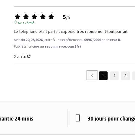
5
/
5
Avis vérifié
Le telephone était parfait expédié très rapidement tout parfait
Avis du
29/07/2026
, suite à une expérience du
09/07/2026
par
Herve B.
Publié à l'origine sur
recommerce.com (fr)
Signaler
1
2
3
rantie 24 mois
30 jours pour change