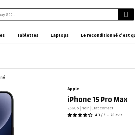
es
Tablettes
Laptops
Le reconditionné c'est q
nné
Apple
iPhone 15 Pro Max
256Go | Noir | Etat correct
4.3
/
5
-
28
avis