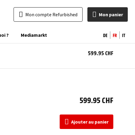
Mon compte Refurbished
Mon panier
DE
FR
IT
uoi ?
Mediamarkt
599.95 CHF
Ajo
a
pan
599.95 CHF
Ajouter au panier