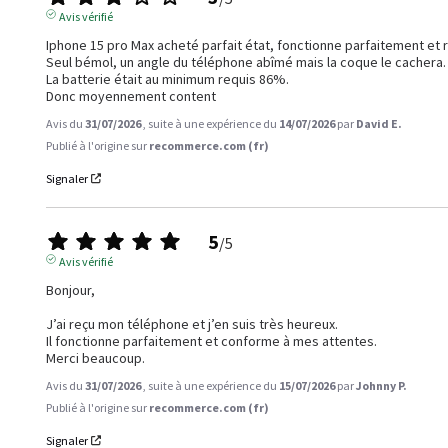
Avis vérifié
Iphone 15 pro Max acheté parfait état, fonctionne parfaitement et re
Seul bémol, un angle du téléphone abîmé mais la coque le cachera.

La batterie était au minimum requis 86%.

Donc moyennement content
Avis du
31/07/2026
, suite à une expérience du
14/07/2026
par
David E.
Publié à l'origine sur
recommerce.com (fr)
Signaler
5
/
5
Avis vérifié
Bonjour,

J’ai reçu mon téléphone et j’en suis très heureux.

Il fonctionne parfaitement et conforme à mes attentes.

Merci beaucoup.
Avis du
31/07/2026
, suite à une expérience du
15/07/2026
par
Johnny P.
Publié à l'origine sur
recommerce.com (fr)
Signaler