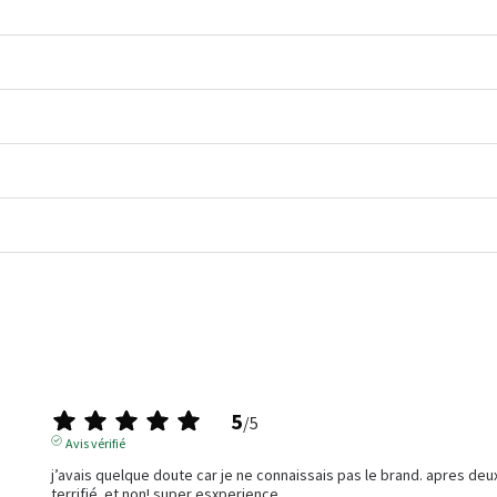
5
/
5
Avis vérifié
j’avais quelque doute car je ne connaissais pas le brand. apres deu
terrifié. et non! super esxperience 
