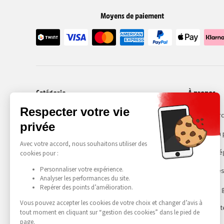
Moyens de paiement
Catégorie
À propos
Smartphones
Recommerc
Choisir son
Mentions lé
Gestion des
Conditions 
Accessibilit