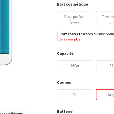
Etat cosmétique
Etat parfait
Très b
Épuisé
Épu
Etat correct
:
Traces d'usure prono
En savoir plus
Capacité
16Go
32
Couleur
Or
Arg
Batterie
hone débloqué