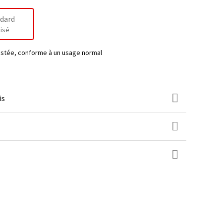
dard
isé
testée, conforme à un usage normal
is