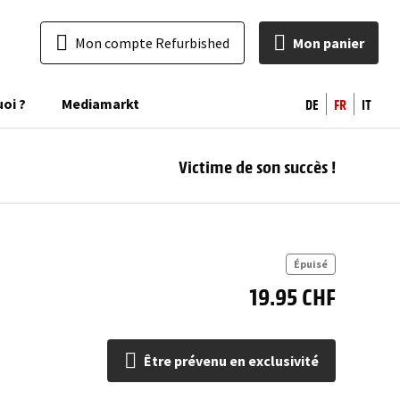
Mon compte Refurbished
Mon panier
DE
FR
IT
uoi ?
Mediamarkt
Victime de son succès !
pr
excl
Épuisé
19.95 CHF
Être prévenu en exclusivité