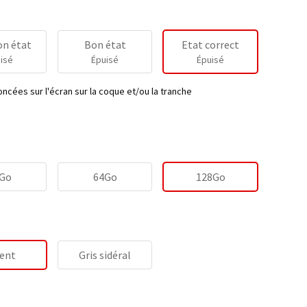
on état
Bon état
Etat correct
isé
Épuisé
Épuisé
ncées sur l'écran sur la coque et/ou la tranche
Go
64Go
128Go
ent
Gris sidéral