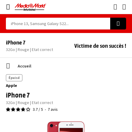
iPhone 7
Victime de son succès !
32Go | Rouge | Etat correct
Accueil
Épuisé
Apple
iPhone 7
32Go | Rouge | Etat correct
3.7
/
5
-
7
avis