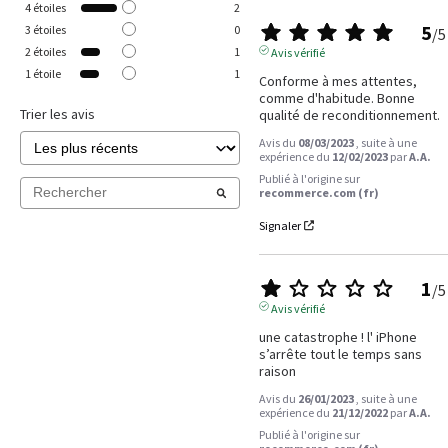
4
étoiles
2
5
3
étoiles
0
/
5
2
étoiles
1
Avis vérifié
1
étoile
1
Conforme à mes attentes, 
comme d'habitude. Bonne 
Trier les avis
qualité de reconditionnement.
Avis du
08/03/2023
, suite à une
expérience du
12/02/2023
par
A.A.
Publié à l'origine sur
recommerce.com (fr)
Signaler
1
/
5
Avis vérifié
une catastrophe ! l' iPhone 
s’arrête tout le temps sans 
raison
Avis du
26/01/2023
, suite à une
expérience du
21/12/2022
par
A.A.
Publié à l'origine sur