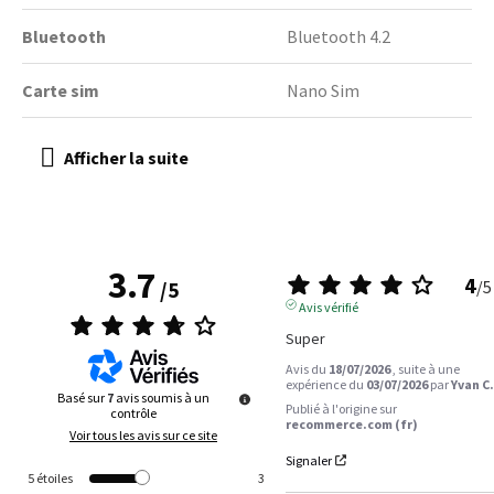
Bluetooth
Bluetooth 4.2
Carte sim
Nano Sim
3.7
4
/
5
/
5
Avis vérifié
Super
Avis du
18/07/2026
, suite à une
expérience du
03/07/2026
par
Yvan C.
Basé sur
7
avis soumis à un
Publié à l'origine sur
contrôle
recommerce.com (fr)
Voir tous les avis sur ce site
Signaler
5
étoiles
3