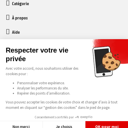
Catégorie
À propos
Aide
Service client
media-markt-refurbished@recommerce.com
Lundi-Vendredi 08:00-17:00
Tous nos prix s’entendent TVA et taxe anticipée de recyclage (TAR) incluses.
Être prévenu en exclusivité
Erreurs et fautes d'impression réservées. © 2026 Media Markt