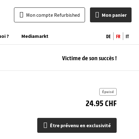
Mon compte Refurbished
Mon panier
DE
FR
IT
uoi ?
Mediamarkt
Victime de son succès !
pr
excl
Épuisé
24.95 CHF
Être prévenu en exclusivité