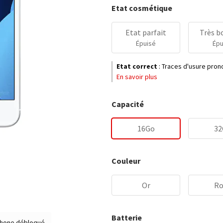
Etat cosmétique
Etat parfait
Très b
Épuisé
Épu
Etat correct
:
Traces d'usure prono
En savoir plus
Capacité
16Go
32
Couleur
Or
Ro
Batterie
hone débloqué