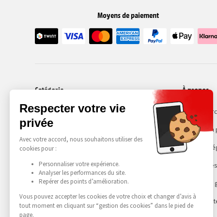
Moyens de paiement
Catégorie
À propos
Smartphones
Recommerc
Choisir son
Mentions lé
Gestion des
Conditions 
Accessibilit