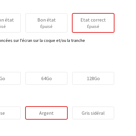
on état
Bon état
Etat correct
isé
Épuisé
Épuisé
ncées sur l'écran sur la coque et/ou la tranche
Go
64Go
128Go
se
Argent
Gris sidéral