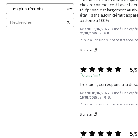
chez recommence à l’avant derni
téléphone est largement au nive
état » sans aucun défaut appare
batterie a 100%
Avis du
13/02/2025
, suite à une expé
22/01/2025
par
S.D.
Publié à l'origine sur
recommerce.co
Signaler
5
/
5
Avis vérifié
Très bien, correspond à la desc
Avis du
05/02/2025
, suite à une expé
19/01/2025
par
M.B.
Publié à l'origine sur
recommerce.co
Signaler
5
/
5