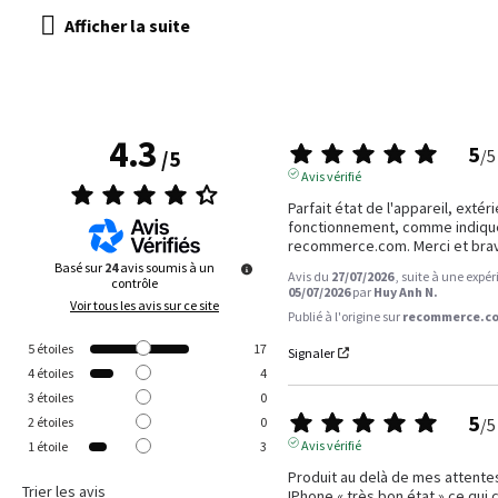
4.3
5
/
5
/
5
Avis vérifié
Parfait état de l'appareil, extér
fonctionnement, comme indiqué 
recommerce.com. Merci et bra
Basé sur
24
avis soumis à un
Avis du
27/07/2026
, suite à une expé
contrôle
05/07/2026
par
Huy Anh N.
Voir tous les avis sur ce site
Publié à l'origine sur
recommerce.co
5
étoiles
17
Signaler
4
étoiles
4
3
étoiles
0
5
/
5
2
étoiles
0
Avis vérifié
1
étoile
3
Produit au delà de mes attentes: 
Trier les avis
IPhone « très bon état » ce qui 