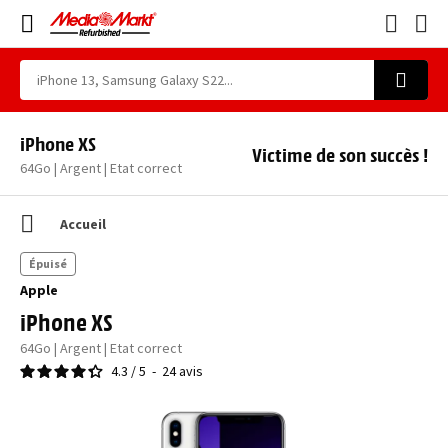
iPhone XS
Victime de son succès !
64Go | Argent | Etat correct
Accueil
Épuisé
Apple
iPhone XS
64Go | Argent | Etat correct
4.3
/
5
-
24
avis