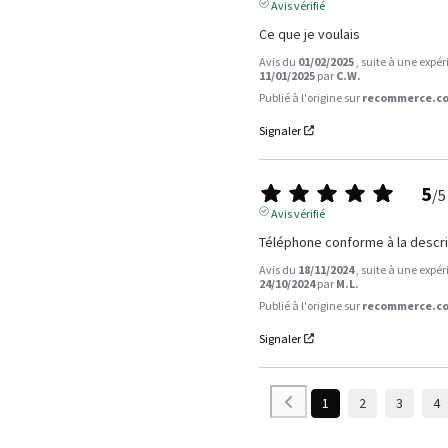
Avis vérifié
Ce que je voulais
Avis du
01/02/2025
, suite à une expé
11/01/2025
par
C.W.
Publié à l'origine sur
recommerce.co
Signaler
5
/
5
Avis vérifié
Téléphone conforme à la descri
Avis du
18/11/2024
, suite à une expé
24/10/2024
par
M.L.
Publié à l'origine sur
recommerce.co
Signaler
1
2
3
4