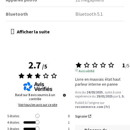
Bluetooth
Bluetooth 5.1
2.7
1
/
5
/
5
Avis vérifié
Livre en mauvais état haut 
parleur interne en panne
Avis du
24/03/2025
, suite à une
Basé sur
3
avis soumis à un
expérience du
29/01/2025
par
L.S.
contrôle
Publié à l'origine sur
Voir tous les avis sur ce site
recommerce.com (fr)
5
étoiles
0
Signaler
4
étoiles
1
3
étoiles
1
Réponse de