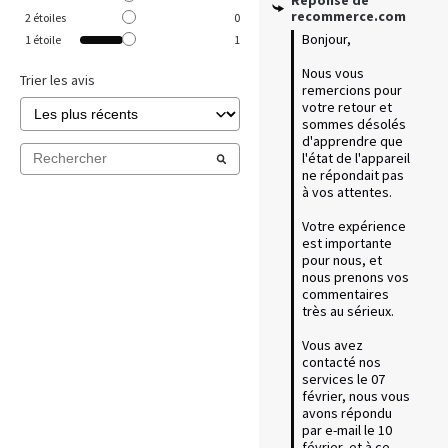
recommerce.com
2
étoiles
0
Bonjour, 

1
étoile
1
Nous vous 
Trier les avis
remercions pour 
votre retour et 
sommes désolés 
d'apprendre que 
l'état de l'appareil 
ne répondait pas 
à vos attentes.

Votre expérience 
est importante 
pour nous, et 
nous prenons vos 
commentaires 
très au sérieux. 

Vous avez 
contacté nos 
services le 07 
février, nous vous 
avons répondu 
par e-mail le 10 
février, et à ce 