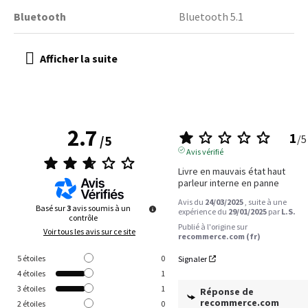
Bluetooth
Bluetooth 5.1
2.7
1
/
5
/
5
Avis vérifié
Livre en mauvais état haut 
parleur interne en panne
Avis du
24/03/2025
, suite à une
Basé sur
3
avis soumis à un
expérience du
29/01/2025
par
L.S.
contrôle
Publié à l'origine sur
Voir tous les avis sur ce site
recommerce.com (fr)
5
étoiles
0
Signaler
4
étoiles
1
3
étoiles
1
Réponse de
recommerce.com
2
étoiles
0