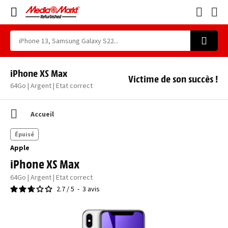
iPhone XS Max
Victime de son succès !
64Go | Argent | Etat correct
Accueil
Épuisé
Apple
iPhone XS Max
64Go | Argent | Etat correct
2.7
/
5
-
3
avis