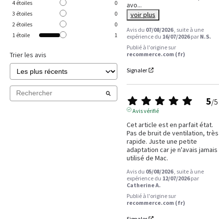
4
étoiles
0
avo
...
3
étoiles
0
voir plus
2
étoiles
0
Avis du
07/08/2026
, suite à une
1
étoile
1
expérience du
16/07/2026
par
N.S.
Publié à l'origine sur
recommerce.com (fr)
Trier les avis
Signaler
5
/
5
Avis vérifié
Cet article est en parfait état. 
Pas de bruit de ventilation, très 
rapide. Juste une petite 
adaptation car je n'avais jamais 
utilisé de Mac.
Avis du
05/08/2026
, suite à une
expérience du
12/07/2026
par
Catherine A.
Publié à l'origine sur
recommerce.com (fr)
Signaler