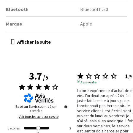
Bluetooth
Bluetooth 5.0
Marque
Apple
3.7
1
/
5
/
5
Avis vérifié
La pire expérience d’achat de m
vie.. l’ordinateur après 24h j’ai 
juste fait la mise à jours ça ne 
fonctionnait pas écran noir.. le 
Basé sur
3
avis soumis à un
service client il est écrit il sont 
contrôle
ouvert du lundi au vendredi je 
Voir tous les avis sur ce site
n’ai réussis a les avoir que 3 fois
sur deux semaines, le service 
5
étoiles
2
est lent tu dois harceler pour 