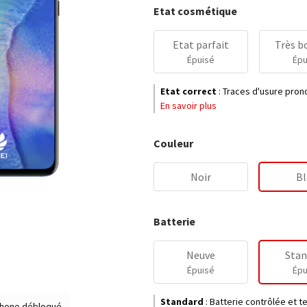
Etat cosmétique
Etat parfait
Très b
Épuisé
Épu
Etat correct
:
Traces d'usure prono
En savoir plus
Couleur
Noir
Bl
Batterie
Neuve
Stan
Épuisé
Épu
Standard
:
Batterie contrôlée et 
hone débloqué