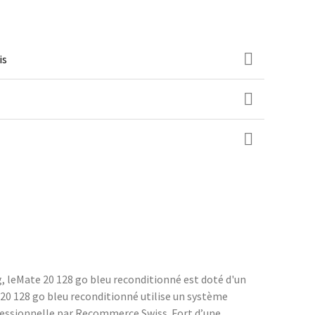
is
, leMate 20 128 go bleu reconditionné est doté d'un
 20 128 go bleu reconditionné utilise un système
ofessionnelle par Recommerce Swiss. Fort d’une