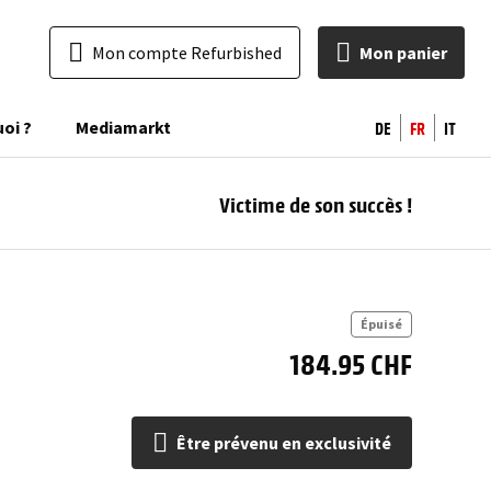
Mon compte Refurbished
Mon panier
DE
FR
IT
uoi ?
Mediamarkt
Victime de son succès !
pr
excl
Épuisé
184.95 CHF
Être prévenu en exclusivité