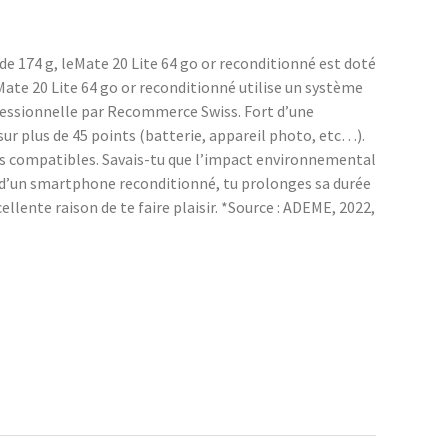
e 174 g, leMate 20 Lite 64 go or reconditionné est doté
Mate 20 Lite 64 go or reconditionné utilise un système
ofessionnelle par Recommerce Swiss. Fort d’une
r plus de 45 points (batterie, appareil photo, etc…).
ces compatibles. Savais-tu que l’impact environnemental
n d’un smartphone reconditionné, tu prolonges sa durée
llente raison de te faire plaisir. *Source : ADEME, 2022,