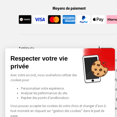
Moyens de paiement
Catégorie
À propos
Smartphones
Recommerc
Choisir son
Mentions lé
Gestion des
Conditions 
Accessibilit