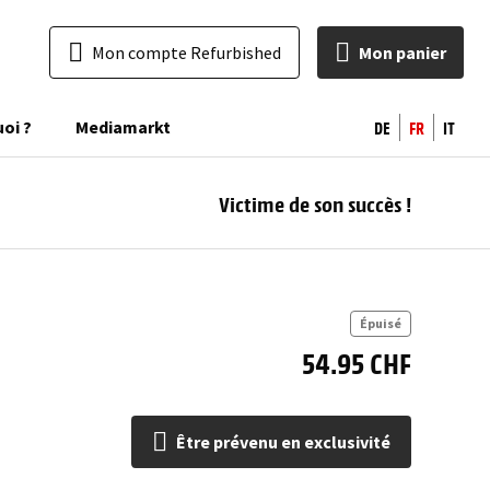
Mon compte Refurbished
Mon panier
DE
FR
IT
uoi ?
Mediamarkt
Victime de son succès !
pr
excl
Épuisé
54.95 CHF
Être prévenu en exclusivité