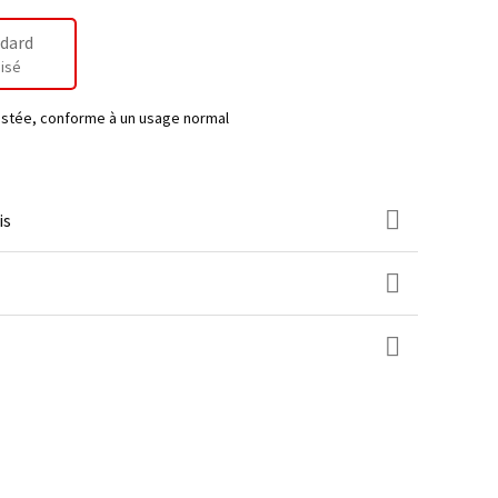
dard
isé
testée, conforme à un usage normal
is