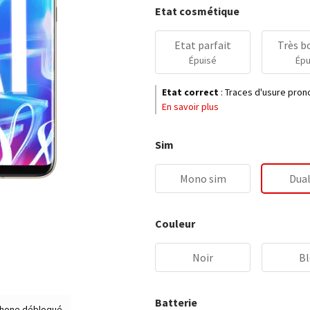
Etat cosmétique
Etat parfait
Très b
Épuisé
Épu
Etat correct
:
Traces d'usure prono
En savoir plus
Sim
Mono sim
Dual
Couleur
Noir
Bl
Batterie
hone débloqué