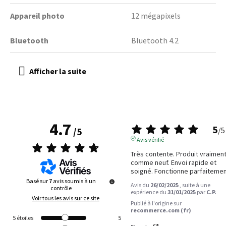
Appareil photo
12 mégapixels
Bluetooth
Bluetooth 4.2
4.7
5
/
5
/
5
Avis vérifié
Très contente. Produit vraiment
comme neuf. Envoi rapide et 
soigné. Fonctionne parfaitemen
Basé sur
7
avis soumis à un
Avis du
26/02/2025
, suite à une
contrôle
expérience du
31/01/2025
par
C.P.
Voir tous les avis sur ce site
Publié à l'origine sur
recommerce.com (fr)
5
étoiles
5