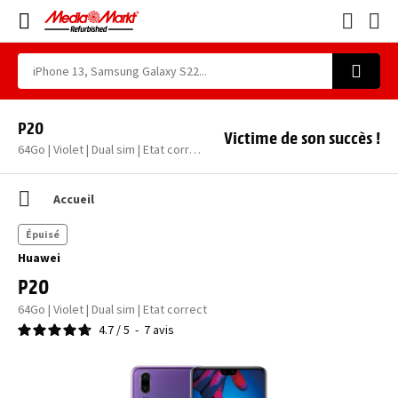
P20
Victime de son succès !
64Go | Violet | Dual sim | Etat correct
Accueil
Épuisé
Huawei
P20
64Go | Violet | Dual sim | Etat correct
4.7
/
5
-
7
avis