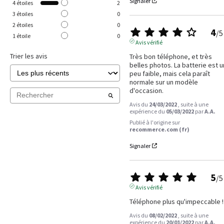
Signaler
4
étoiles
2
3
étoiles
0
2
étoiles
0
4
/
5
1
étoile
0
Avis vérifié
Trier les avis
Très bon téléphone, et très 
belles photos. La batterie est un
peu faible, mais cela paraît 
normale sur un modèle 
d'occasion.
Avis du
24/03/2022
, suite à une
expérience du
05/03/2022
par
A.A.
Publié à l'origine sur
recommerce.com (fr)
Signaler
5
/
5
Avis vérifié
Téléphone plus qu'impeccable !
Avis du
08/02/2022
, suite à une
expérience du
20/01/2022
par
A.A.